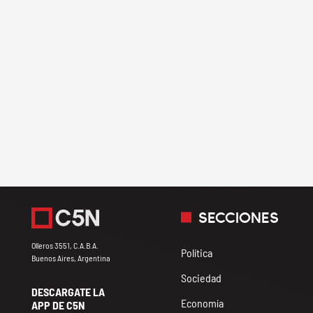
SECCIONES
Olleros 3551, C.A.B.A.
Política
Buenos Aires, Argentina
Sociedad
DESCARGATE LA
Economía
APP DE C5N