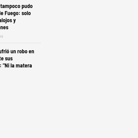
o tampoco pudo
de Fuego: solo
lojos y
ones
os
ufrió un robo en
te sus
 "Ni la matera