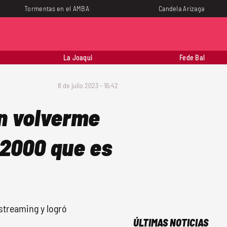
Tormentas en el AMBA
Candela Arizaga
La Joaqui
Fede Bal
8 de julio 2023 - 16:42
en volverme
s 2000 que es
 streaming y logró
ÚLTIMAS NOTICIAS