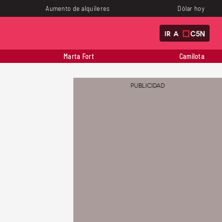
Aumento de alquileres
Dólar hoy
IR A
Marta Fort
Camilota