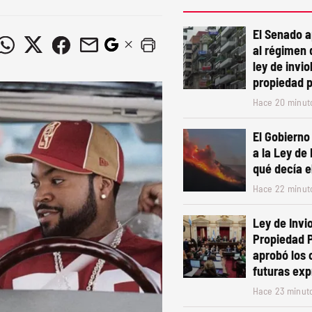
El Senado 
al régimen 
ley de invio
propiedad 
Hace 20 minut
El Gobierno
a la Ley de
qué decía e
Hace 22 minut
Ley de Invio
Propiedad P
aprobó los
futuras exp
Hace 23 minut