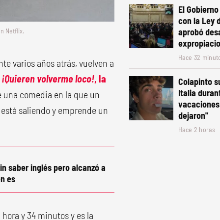
El Gobiern
con la Ley 
aprobó desa
n Netflix.
expropiaci
Hace 32 minut
te varios años atrás, vuelven a
¡Quieren volverme loco!
, la
Colapinto s
Italia duran
de una comedia en la que un
vacaciones:
e está saliendo y emprende un
dejaron"
Hace 2 horas
in saber inglés pero alcanzó a
n es
hora y 34 minutos y es la