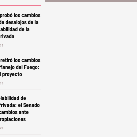
aprobó los cambios
de desalojos de la
labilidad de la
privada
os
 retiró los cambios
 Manejo del Fuego:
l proyecto
os
labilidad de
rivada: el Senado
 cambios ante
ropiaciones
os