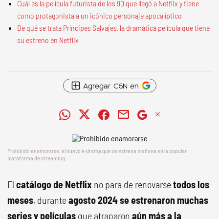
Cuál es la película futurista de los 90 que llegó a Netflix y tiene
como protagonista a un icónico personaje apocalíptico
De qué se trata Príncipes Salvajes, la dramática película que tiene
su estreno en Netflix
Agregar C5N en
Prohibido enamorarse, el nuevo k-drama que se estrena mañana en la popular
plataforma de streaming.
El
catálogo de Netflix
no para de renovarse
todos los
meses
, durante
agosto 2024 se estrenaron muchas
series y películas
que atraparon
aún más a la