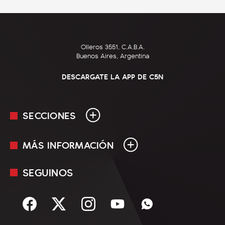
Olleros 3551, C.A.B.A.
Buenos Aires, Argentina
DESCARGATE LA APP DE C5N
SECCIONES
MÁS INFORMACIÓN
En Vivo
Minuto Uno
SEGUINOS
Mediakit
Política
Términos y condiciones
Sociedad
Rss
Economía