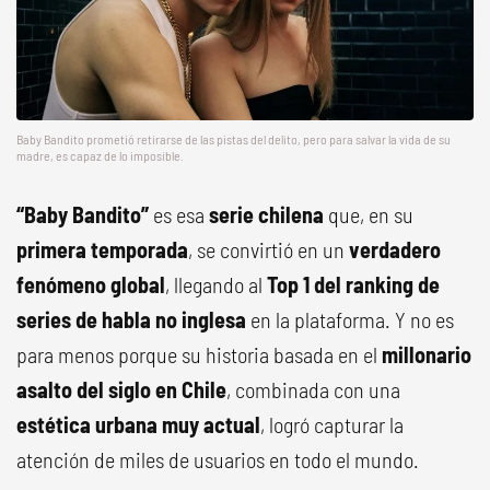
Baby Bandito prometió retirarse de las pistas del delito, pero para salvar la vida de su
madre, es capaz de lo imposible.
“Baby Bandito”
es esa
serie chilena
que, en su
primera temporada
, se convirtió en un
verdadero
fenómeno global
, llegando al
Top 1 del ranking de
series de habla no inglesa
en la plataforma. Y no es
para menos porque su historia basada en el
millonario
asalto del siglo en Chile
, combinada con una
estética urbana muy actual
, logró capturar la
atención de miles de usuarios en todo el mundo.