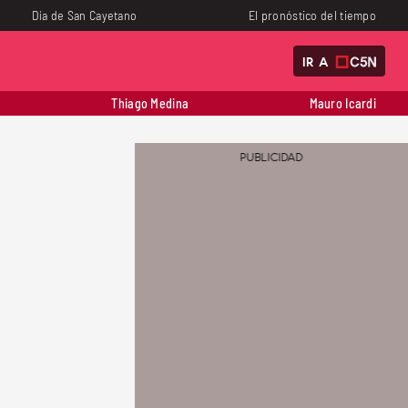
Día de San Cayetano
El pronóstico del tiempo
IR A
Thiago Medina
Mauro Icardi