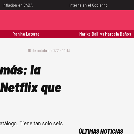
Inflación en CABA
Interna en el Gobierno
Yanina Latorre
Marixa Balli vs Marcela Baños
16 de octubre 2022 - 14:13
más: la
Netflix que
atálogo. Tiene tan solo seis
ÚLTIMAS NOTICIAS