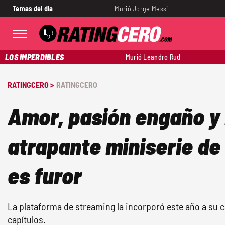
Temas del día
Murió Jorge Messi
LOS IMPERDIBLES
Murió Leandro Rud
RATINGCERO >
RATINGCERO
Amor, pasión engaño y 
atrapante miniserie de 
es furor
La plataforma de streaming la incorporó este año a su c
capítulos.