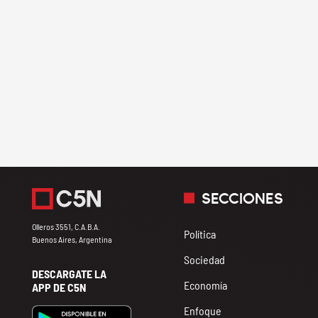
SECCIONES
Olleros 3551, C.A.B.A.
Política
Buenos Aires, Argentina
Sociedad
DESCARGATE LA
Economía
APP DE C5N
Enfoque