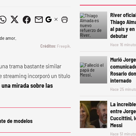
River ofici
Thiago Alm
al país y en
debutar
Hace 16 minut
Freepik.
Murió Jorge
una trama bastante similar
comunicado
Rosario do
e streaming incorporó un título
internado
una mirada sobre las
Hace 25 minut
La increíbl
entre Jorge
Cuccittini, 
nte de modelos
Messi
Hace 51 minut