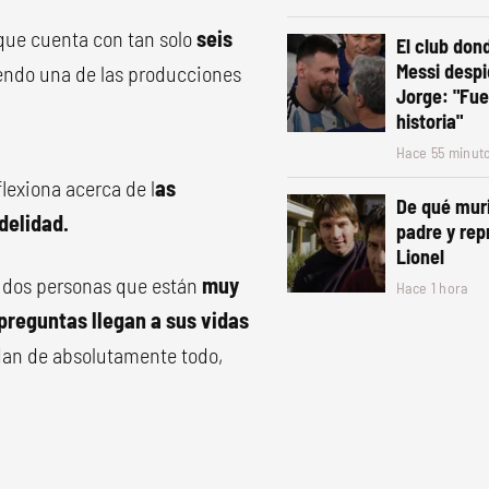
 que cuenta con tan solo
seis
El club dond
Messi despi
iendo una de las producciones
Jorge: "Fue
historia"
Hace 55 minut
flexiona acerca de l
as
De qué muri
delidad.
padre y rep
Lionel
, dos personas que están
muy
Hace 1 hora
 preguntas llegan a sus vidas
dan de absolutamente todo,