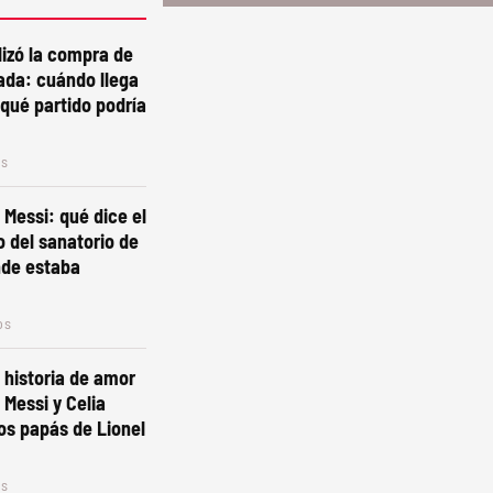
alizó la compra de
ada: cuándo llega
 qué partido podría
os
 Messi: qué dice el
 del sanatorio de
nde estaba
os
e historia de amor
 Messi y Celia
los papás de Lionel
os