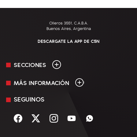
Olleros 3551, C.A.B.A.
Buenos Aires, Argentina
DESCARGATE LA APP DE C5N
SECCIONES
MÁS INFORMACIÓN
En Vivo
Minuto Uno
SEGUINOS
Mediakit
Política
Términos y condiciones
Sociedad
Rss
Economía