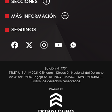
SECCIONES
MÁS INFORMACIÓN
En Vivo
Minuto Uno
SEGUINOS
Mediakit
Política
Términos y condiciones
Sociedad
Rss
Economía
Enfoque
Edición Nº 1734
C5N Autos
TELEPIU S.A. |© 2021 C5N.com - Dirección Nacional del Derecho
de Autor DNDA Legajo N°: RL-2024-31679423-APN-DNDA#MJ -
RatingCero
Todos los derechos reservados.
Deportes
Lifestyle
Astrología