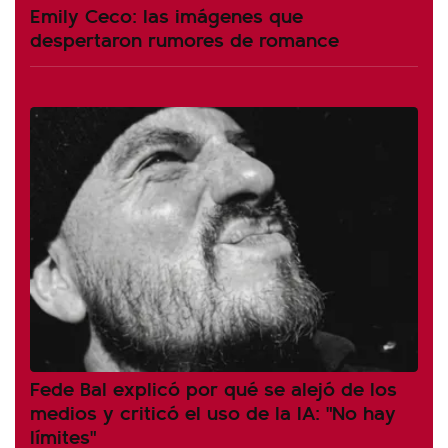
Emily Ceco: las imágenes que
despertaron rumores de romance
Fede Bal explicó por qué se alejó de los
medios y criticó el uso de la IA: "No hay
límites"