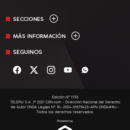
SECCIONES
MÁS INFORMACIÓN
En Vivo
Minuto Uno
SEGUINOS
Mediakit
Política
Términos y condiciones
Sociedad
Rss
Economía
Enfoque
Edición Nº 1733
C5N Autos
TELEPIU S.A. |© 2021 C5N.com - Dirección Nacional del Derecho
de Autor DNDA Legajo N°: RL-2024-31679423-APN-DNDA#MJ -
RatingCero
Todos los derechos reservados.
Deportes