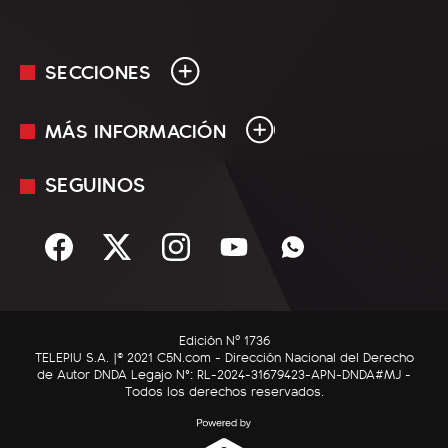
SECCIONES
MÁS INFORMACIÓN
En Vivo
Minuto Uno
SEGUINOS
Mediakit
Política
Términos y condiciones
Sociedad
Rss
Economía
Enfoque
Edición Nº 1736
C5N Autos
TELEPIU S.A. |© 2021 C5N.com - Dirección Nacional del Derecho
de Autor DNDA Legajo N°: RL-2024-31679423-APN-DNDA#MJ -
RatingCero
Todos los derechos reservados.
Deportes