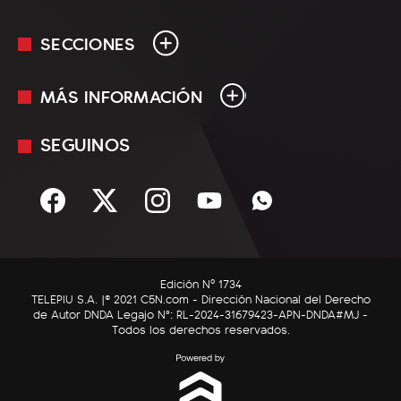
SECCIONES
MÁS INFORMACIÓN
En Vivo
Minuto Uno
SEGUINOS
Mediakit
Política
Términos y condiciones
Sociedad
Rss
Economía
Enfoque
Edición Nº 1734
C5N Autos
TELEPIU S.A. |© 2021 C5N.com - Dirección Nacional del Derecho
de Autor DNDA Legajo N°: RL-2024-31679423-APN-DNDA#MJ -
RatingCero
Todos los derechos reservados.
Deportes
Lifestyle