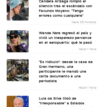
Candela Arizaga rompió el
silencio tras el escándalo con
Facundo Moyano: "Tengo
errores como cualquiera"
Hace 35 minutos
Wanda Nara regresó al país y
vivió un inesperado percance
en el aeropuerto: qué le pasó
Hace 1 hora
"Es ridículo": desde la casa de
Gran Hermano, una
participante le mandó una
carta documento a una
periodista
Hace 1 hora
Lula da Silva tildó de
"irresponsable" a Estados