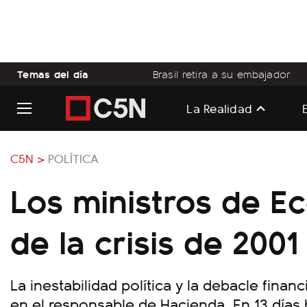
Temas del día
Brasil retira a su embajador
La Realidad
C5N >
POLÍTICA
Los ministros de E
de la crisis de 2001
La inestabilidad política y la debacle fina
en el responsable de Hacienda. En 13 días 