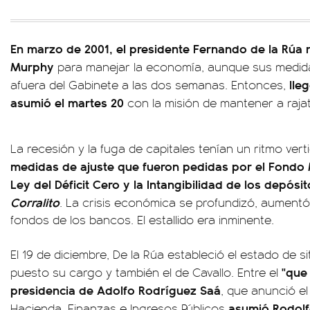
En marzo de 2001, el presidente Fernando de la Rúa
Murphy
para manejar la economía, aunque sus medida
lle
afuera del Gabinete a las dos semanas. Entonces,
asumió el martes 20
con la misión de mantener a rajata
La recesión y la fuga de capitales tenían un ritmo ver
medidas de ajuste que fueron pedidas por el Fondo 
Ley del Déficit Cero y la Intangibilidad de los depós
Corralito
. La crisis económica se profundizó, aumentó 
fondos de los bancos. El estallido era inminente.
El 19 de diciembre, De la Rúa estableció el estado de sit
"que
puesto su cargo y también el de Cavallo. Entre el
presidencia de Adolfo Rodríguez Saá
, que anunció el 
asumió Rodolfo
Hacienda, Finanzas e Ingresos Públicos