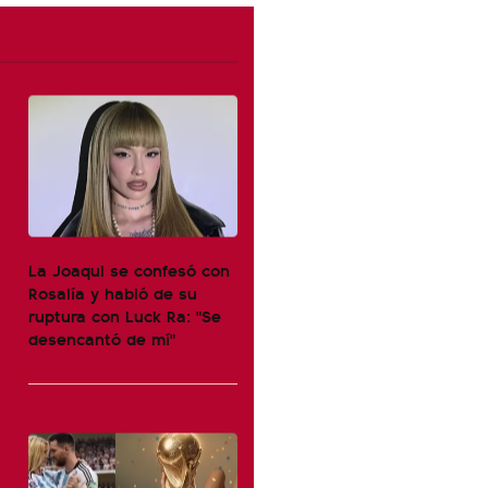
La Joaqui se confesó con
Rosalía y habló de su
ruptura con Luck Ra: "Se
desencantó de mí"