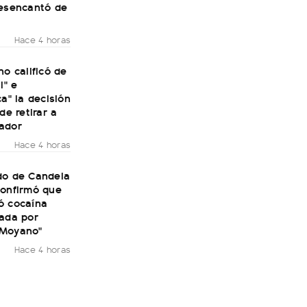
desencantó de
Hace 4 horas
no calificó de
l" e
ca" la decisión
de retirar a
ador
Hace 4 horas
do de Candela
confirmó que
ó cocaína
rada por
 Moyano"
Hace 4 horas