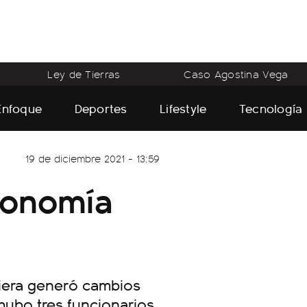
Ley de Tierras
Caso Agostina Vega
Enfoque
Deportes
Lifestyle
Tecnología
19 de diciembre 2021 - 13:59
conomía
nciera generó cambios
hubo tres funcionarios