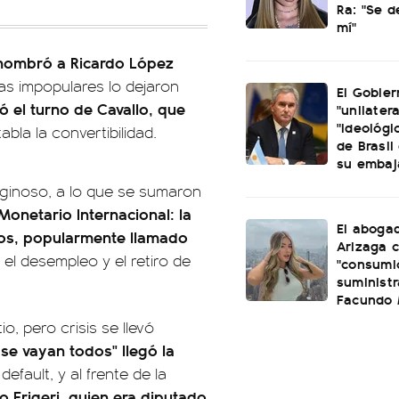
Ra: "Se 
mí"
 nombró a Ricardo López
s impopulares lo dejaron
El Gobier
gó el turno de Cavallo, que
"unilatera
"ideológi
bla la convertibilidad.
de Brasil 
su embaj
tiginoso, a lo que se sumaron
Monetario Internacional:
la
El aboga
itos, popularmente llamado
Arizaga 
el desempleo y el retiro de
"consumi
suminist
Facundo
io, pero crisis se llevó
 se vayan todos"
llegó la
default, y al frente de la
 Frigeri, quien era diputado