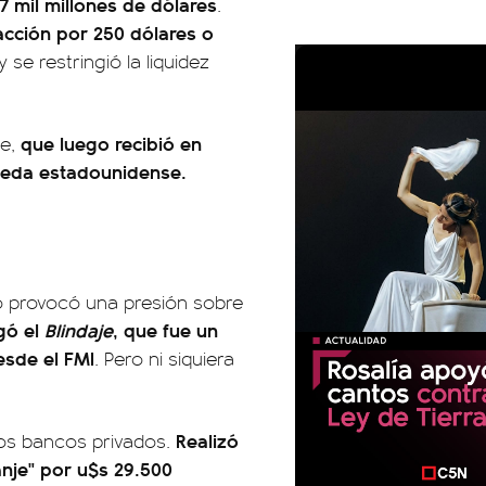
7 mil millones de dólares
.
acción por 250 dólares o
se restringió la liquidez
que luego recibió en
te,
oneda estadounidense.
o provocó una presión sobre
egó el
Blindaje
, que fue un
esde el FMI
. Pero ni siquiera
Realizó
los bancos privados.
je" por u$s 29.500