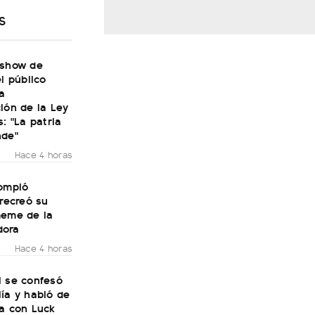
S
 show de
el público
a
ión de la Ley
s: "La patria
nde"
Hace 4 horas
rompió
 recreó su
meme de la
dora
Hace 4 horas
i se confesó
ía y habló de
ra con Luck