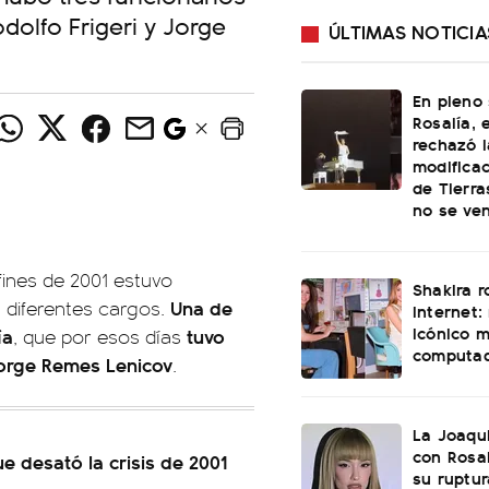
dolfo Frigeri y Jorge
ÚLTIMAS NOTICIA
En pleno
Rosalía, 
rechazó l
modificac
de Tierra
no se ve
 fines de 2001 estuvo
Shakira 
Una de
s diferentes cargos.
internet:
icónico 
ía
tuvo
, que por esos días
computa
Jorge Remes Lenicov
.
La Joaqu
con Rosal
ue desató la crisis de 2001
su ruptu