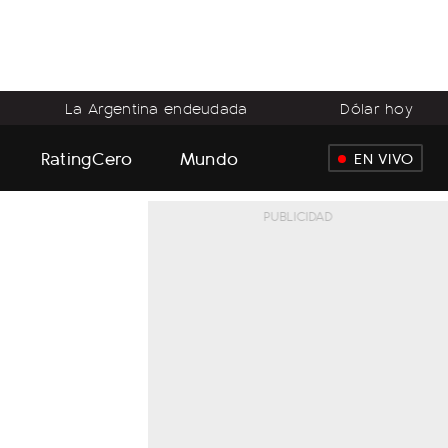
La Argentina endeudada
Dólar hoy
RatingCero
Mundo
EN VIVO