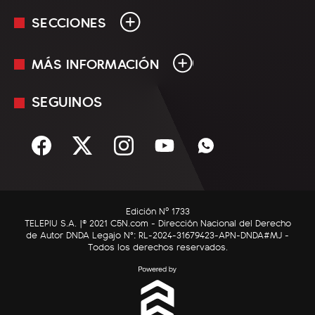
SECCIONES
MÁS INFORMACIÓN
En Vivo
Minuto Uno
SEGUINOS
Mediakit
Política
Términos y condiciones
Sociedad
Rss
Economía
Enfoque
Edición Nº 1733
C5N Autos
TELEPIU S.A. |© 2021 C5N.com - Dirección Nacional del Derecho
de Autor DNDA Legajo N°: RL-2024-31679423-APN-DNDA#MJ -
RatingCero
Todos los derechos reservados.
Deportes
Lifestyle