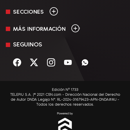
SECCIONES
MÁS INFORMACIÓN
En Vivo
Minuto Uno
SEGUINOS
Mediakit
Política
Términos y condiciones
Sociedad
Rss
Economía
Enfoque
Edición Nº 1733
C5N Autos
TELEPIU S.A. |© 2021 C5N.com - Dirección Nacional del Derecho
de Autor DNDA Legajo N°: RL-2024-31679423-APN-DNDA#MJ -
RatingCero
Todos los derechos reservados.
Deportes
Lifestyle