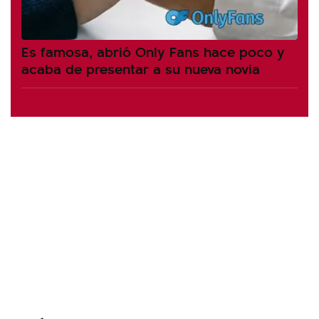
Es famosa, abrió Only Fans hace poco y
acaba de presentar a su nueva novia