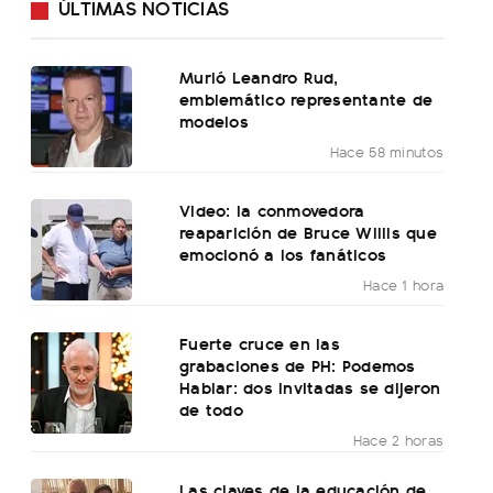
ÚLTIMAS NOTICIAS
Murió Leandro Rud,
emblemático representante de
modelos
Hace 58 minutos
Video: la conmovedora
reaparición de Bruce Willis que
emocionó a los fanáticos
Hace 1 hora
Fuerte cruce en las
grabaciones de PH: Podemos
Hablar: dos invitadas se dijeron
de todo
Hace 2 horas
Las claves de la educación de