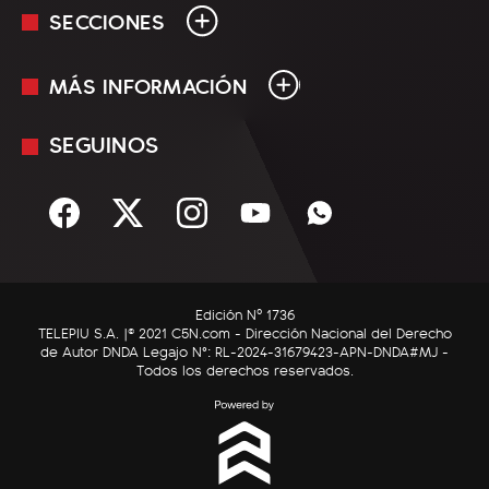
SECCIONES
MÁS INFORMACIÓN
En Vivo
Minuto Uno
SEGUINOS
Mediakit
Política
Términos y condiciones
Sociedad
Rss
Economía
Enfoque
Edición Nº 1736
C5N Autos
TELEPIU S.A. |© 2021 C5N.com - Dirección Nacional del Derecho
de Autor DNDA Legajo N°: RL-2024-31679423-APN-DNDA#MJ -
RatingCero
Todos los derechos reservados.
Deportes
Lifestyle
Astrología