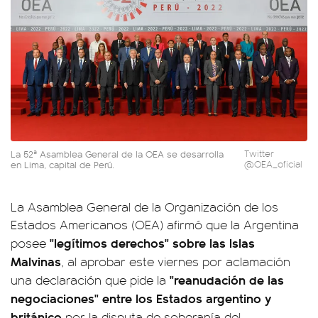
La 52ª Asamblea General de la OEA se desarrolla
Twitter
en Lima, capital de Perú.
@OEA_oficial
La Asamblea General de la Organización de los
Estados Americanos (OEA) afirmó que la Argentina
"legítimos derechos" sobre las Islas
posee
Malvinas
, al aprobar este viernes por aclamación
"reanudación de las
una declaración que pide la
negociaciones" entre los Estados argentino y
británico
por la disputa de soberanía del