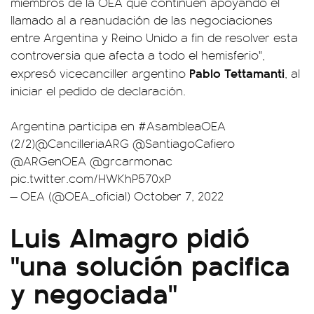
miembros de la OEA que continúen apoyando el
llamado al a reanudación de las negociaciones
entre Argentina y Reino Unido a fin de resolver esta
controversia que afecta a todo el hemisferio",
Pablo Tettamanti
expresó vicecanciller argentino
, al
iniciar el pedido de declaración.
Argentina participa en
#AsambleaOEA
(2/2)
@CancilleriaARG
@SantiagoCafiero
@ARGenOEA
@grcarmonac
pic.twitter.com/HWKhP570xP
— OEA (@OEA_oficial)
October 7, 2022
Luis Almagro pidió
"una solución pacifica
y negociada"