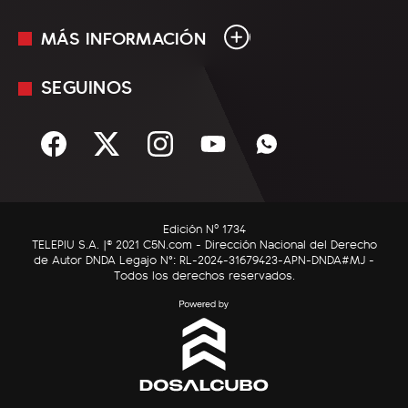
MÁS INFORMACIÓN
En Vivo
Minuto Uno
SEGUINOS
Mediakit
Política
Términos y condiciones
Sociedad
Rss
Economía
Enfoque
Edición Nº 1734
C5N Autos
TELEPIU S.A. |© 2021 C5N.com - Dirección Nacional del Derecho
de Autor DNDA Legajo N°: RL-2024-31679423-APN-DNDA#MJ -
RatingCero
Todos los derechos reservados.
Deportes
Lifestyle
Astrología
Tecnología