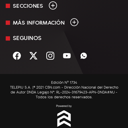
SECCIONES
MÁS INFORMACIÓN
En Vivo
Minuto Uno
SEGUINOS
Mediakit
Política
Términos y condiciones
Sociedad
Rss
Economía
Enfoque
Edición Nº 1734
C5N Autos
TELEPIU S.A. |© 2021 C5N.com - Dirección Nacional del Derecho
de Autor DNDA Legajo N°: RL-2024-31679423-APN-DNDA#MJ -
RatingCero
Todos los derechos reservados.
Deportes
Lifestyle
Astrología