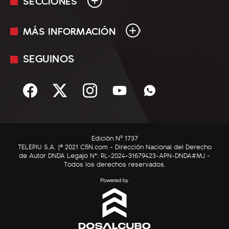
SECCIONES
MÁS INFORMACIÓN
En Vivo
Minuto Uno
SEGUINOS
Mediakit
Política
Términos y condiciones
Sociedad
Rss
Economía
Enfoque
Edición Nº 1737
C5N Autos
TELEPIU S.A. |© 2021 C5N.com - Dirección Nacional del Derecho
de Autor DNDA Legajo N°: RL-2024-31679423-APN-DNDA#MJ -
RatingCero
Todos los derechos reservados.
Deportes
Lifestyle
Astrología