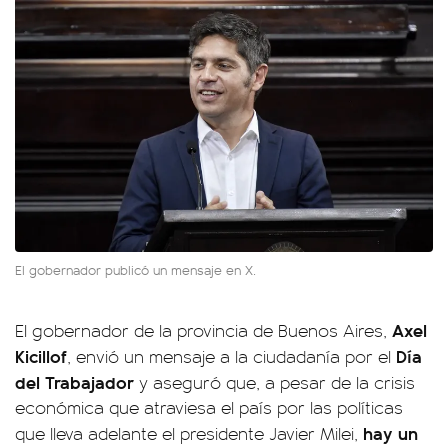
El gobernador publicó un mensaje en X.
Axel
El gobernador de la provincia de Buenos Aires,
Kicillof
Día
, envió un mensaje a la ciudadanía por el
del Trabajador
y aseguró que, a pesar de la crisis
económica que atraviesa el país por las políticas
hay un
que lleva adelante el presidente Javier Milei,