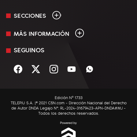
SECCIONES
MÁS INFORMACIÓN
En Vivo
Minuto Uno
SEGUINOS
Mediakit
Política
Términos y condiciones
Sociedad
Rss
Economía
Enfoque
Edición Nº 1733
C5N Autos
TELEPIU S.A. |© 2021 C5N.com - Dirección Nacional del Derecho
de Autor DNDA Legajo N°: RL-2024-31679423-APN-DNDA#MJ -
RatingCero
Todos los derechos reservados.
Deportes
Lifestyle