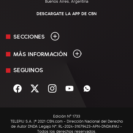
Buenos Aires, Argentina
DESCARGATE LA APP DE C5N
SECCIONES
MÁS INFORMACIÓN
En Vivo
Minuto Uno
SEGUINOS
Mediakit
Política
Términos y condiciones
Sociedad
Rss
Economía
Enfoque
Edición Nº 1733
C5N Autos
TELEPIU S.A. |© 2021 C5N.com - Dirección Nacional del Derecho
de Autor DNDA Legajo N°: RL-2024-31679423-APN-DNDA#MJ -
RatingCero
Todos los derechos reservados.