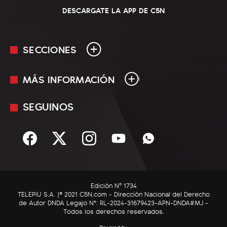
DESCARGATE LA APP DE C5N
SECCIONES
MÁS INFORMACIÓN
En Vivo
Minuto Uno
SEGUINOS
Mediakit
Política
Términos y condiciones
Sociedad
Rss
Economía
Enfoque
Edición Nº 1734
C5N Autos
TELEPIU S.A. |© 2021 C5N.com - Dirección Nacional del Derecho
de Autor DNDA Legajo N°: RL-2024-31679423-APN-DNDA#MJ -
RatingCero
Todos los derechos reservados.
Deportes