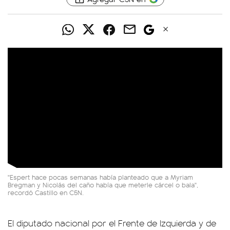
"Espert hace pocas semanas había planteado que a Myriam
Bregman y Nicolás del caño había que meterle cárcel o bala",
recordó Castillo en C5N.
El diputado nacional por el Frente de Izquierda y de