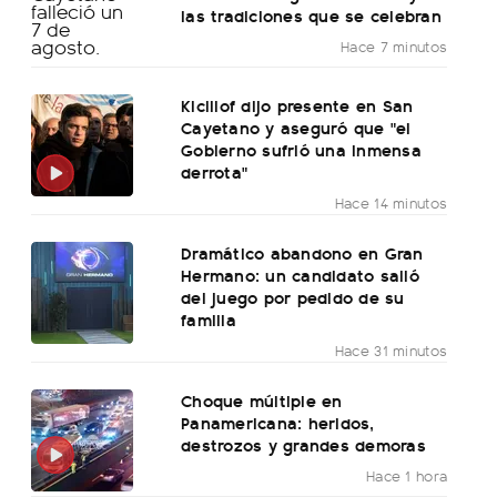
las tradiciones que se celebran
Hace 7 minutos
Kicillof dijo presente en San
Cayetano y aseguró que "el
Gobierno sufrió una inmensa
derrota"
Hace 14 minutos
Dramático abandono en Gran
Hermano: un candidato salió
del juego por pedido de su
familia
Hace 31 minutos
Choque múltiple en
Panamericana: heridos,
destrozos y grandes demoras
Hace 1 hora