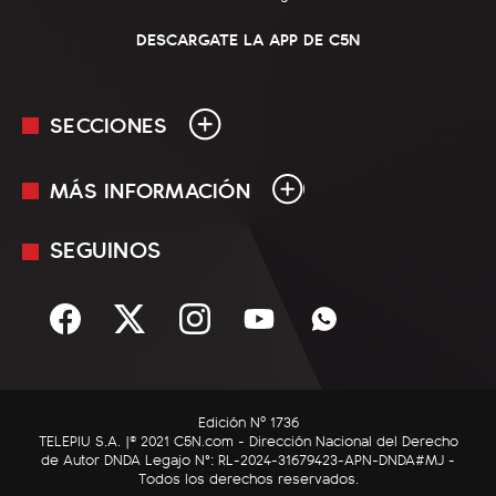
DESCARGATE LA APP DE C5N
SECCIONES
MÁS INFORMACIÓN
En Vivo
Minuto Uno
SEGUINOS
Mediakit
Política
Términos y condiciones
Sociedad
Rss
Economía
Enfoque
Edición Nº 1736
C5N Autos
TELEPIU S.A. |© 2021 C5N.com - Dirección Nacional del Derecho
de Autor DNDA Legajo N°: RL-2024-31679423-APN-DNDA#MJ -
RatingCero
Todos los derechos reservados.