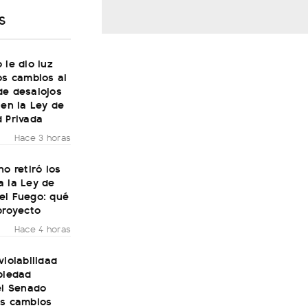
S
 le dio luz
os cambios al
de desalojos
 en la Ley de
 Privada
Hace 3 horas
no retiró los
a la Ley de
el Fuego: qué
proyecto
Hace 4 horas
violabilidad
piedad
el Senado
os cambios