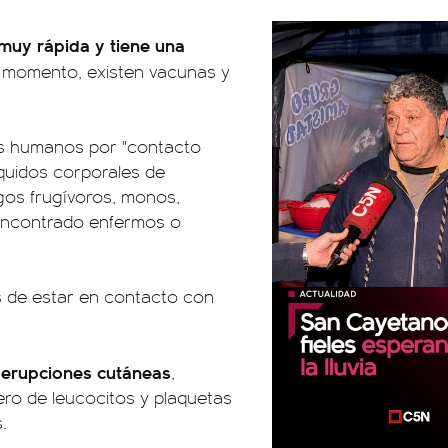
muy rápida y tiene una
l momento, existen vacunas y
os humanos por "contacto
quidos corporales de
agos frugívoros, monos,
 encontrado enfermos o
s de estar en contacto con
, erupciones cutáneas
,
ero de leucocitos y plaquetas
.