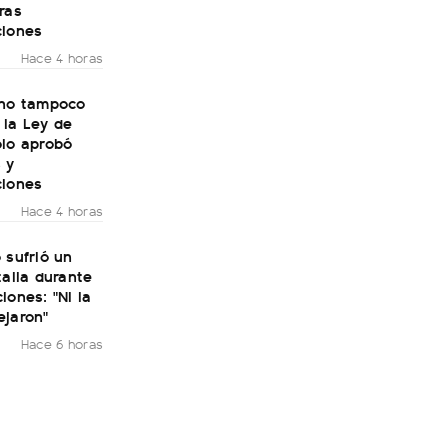
ras
ciones
Hace 4 horas
rno tampoco
 la Ley de
olo aprobó
 y
ciones
Hace 4 horas
 sufrió un
talia durante
iones: "Ni la
ejaron"
Hace 6 horas