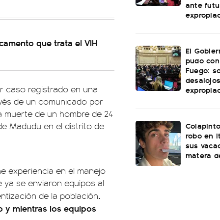
ante futu
expropia
camento que trata el VIH
El Gobie
pudo con
Fuego: s
desalojos
er caso registrado en una
expropia
ravés de un comunicado por
 la muerte de un hombre de 24
Colapinto
e Madudu en el distrito de
robo en I
sus vacac
matera d
ne experiencia en el manejo
e ya se enviaron equipos al
.
entización de la población
o y mientras los equipos