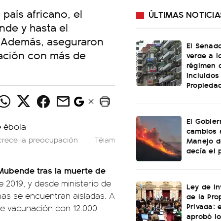
país africano, el
ÚLTIMAS NOTICIA
nde y hasta el
 Además, aseguraron
El Senado
nación con más de
verde a l
régimen 
incluidos
Propiedad
El Gobier
cambios 
crece la preocupación
Télam
Manejo d
decía el 
Mubende tras la muerte de
de 2019, y desde ministerio de
Ley de In
as se encuentran aisladas. A
de la Pro
Privada: 
 de vacunación con 12.000
aprobó l