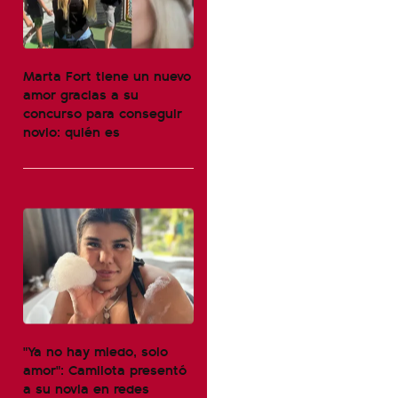
Marta Fort tiene un nuevo
amor gracias a su
concurso para conseguir
novio: quién es
"Ya no hay miedo, solo
amor": Camilota presentó
a su novia en redes