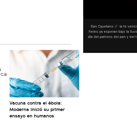
00:00
00:00
San Cayetano 📿: la fe venció al agua y los
“Preferís la joda y yo preferí
fieles ya esperan bajo la lluvia ➡️ A horas del
¿Indirecta para Luck Ra? La Jo
día del patrono del pan y del trabajo, miles de
"Te vi", su nueva colaborac
personas acampan en Liniers para agradecer
Callejero Fino, y las redes no
y pedir. 🎙️ @bernardomagnago
encontrar similitudes entre la
declaraciones que hizo tras 
del cantante cordobés. 🗣️ 
"hablamos idiomas distintos"
hago falta" despertaron to
especulaciones entre sus s
aunque la artista no confirmó
esté inspirado en su exparej
pensás? 🥺
Vacuna contra el ébola:
Moderna inició su primer
ensayo en humanos