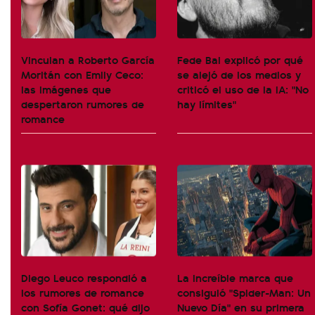
Vinculan a Roberto García
Fede Bal explicó por qué
Moritán con Emily Ceco:
se alejó de los medios y
las imágenes que
criticó el uso de la IA: "No
despertaron rumores de
hay límites"
romance
Diego Leuco respondió a
La increíble marca que
los rumores de romance
consiguió "Spider-Man: Un
con Sofía Gonet: qué dijo
Nuevo Día" en su primera