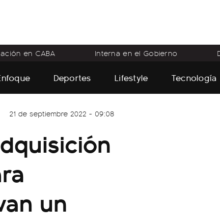
flación en CABA
Interna en el Gobierno
Enfoque
Deportes
Lifestyle
Tecnología
21 de septiembre 2022 - 09:08
adquisición
ara
rvan un