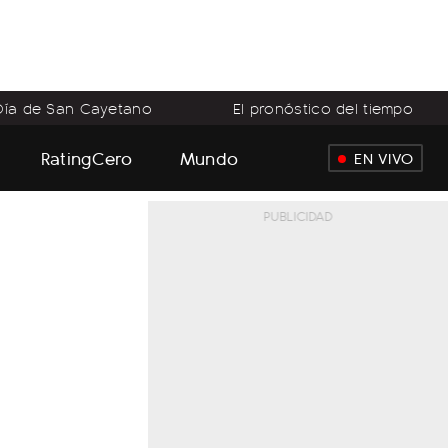
Día de San Cayetano
El pronóstico del tiempo
RatingCero
Mundo
EN VIVO