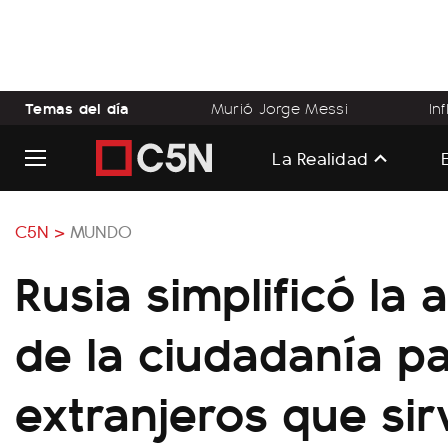
Temas del día
Murió Jorge Messi
In
La Realidad
C5N >
MUNDO
Rusia simplificó la 
de la ciudadanía p
extranjeros que si