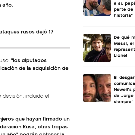
a su papá
n año
.
parte de
historia"
ataques rusos dejó 17
De qué m
Messi, el
represen
Lionel
"los diputados
ruso,
icación de la adquisición de
El desgar
comunica
Newell's 
de Jorge 
 decisión, incluido el
siempre"
njeros que hayan firmado un
ederación Rusa, otras tropas
 un año" podrán obtener la