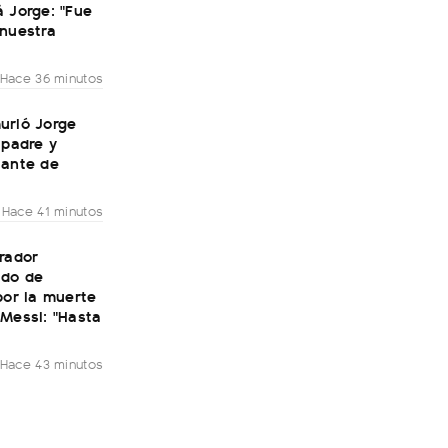
 Jorge: "Fue
 nuestra
Hace 36 minutos
urió Jorge
 padre y
tante de
Hace 41 minutos
rador
do de
por la muerte
Messi: "Hasta
Hace 43 minutos