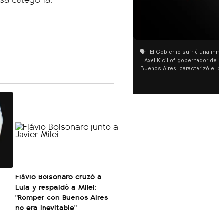
01:05
01:29
🗣️ "El Gobierno sufrió una inmensa derrota" 🎙️
San Cayetano: Jorge García C
Axel Kicillof, gobernador de la Provincia de
miles de peregrinos en Liniers
Buenos Aires, caracterizó el proyecto de Ley
de Buenos Aires destacó la fo
de Inviolabilidad de la Propiedad Privada
multitud de peregrinos que a
como "una lista sábana con temas nefastos"
agua y soportó las bajas tempe
y destacó "la movilización popular". 📌 La
últimos días: "Son dificultade
declaración fue desde el santuario de San
ser superadas por la fe". @be
Cayetano, donde también advirtió que "la
sociedad no solo sufre porque no llega sino
que también está endeudada".
Flávio Bolsonaro cruzó a
Lula y respaldó a Milei:
"Romper con Buenos Aires
no era inevitable"