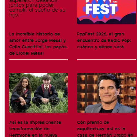
La increíble historia de
PopFest 2026, el gran
amor entre Jorge Messi y
encuentro de Radio Pop:
Celia Cuccittini, los papás
cuándo y dónde será
de Lionel Messi
Así es la impresionante
Con premio de
transformación de
arquitectura: así es la
Hermione en la nueva
casa de Hernán Drago en