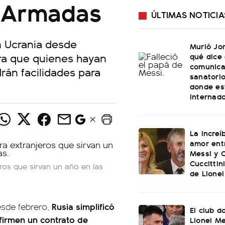
s Armadas
ÚLTIMAS NOTICIA
n Ucrania desde
Murió Jo
ara que quienes hayan
qué dice 
comunica
drán facilidades para
sanatorio
donde es
internad
La increí
amor ent
Messi y C
Cuccittin
eros que sirvan un año en las
de Lionel
Rusia simplificó
esde febrero,
El club d
 firmen un contrato de
Lionel Me