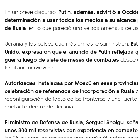
Putin, además, advirtió a Occid
En un breve discurso,
determinación a usar todos los medios a su alcance p
de Rusia
, en lo que pareció una velada amenaza de us
Est
Ucrania y los países que más armas le suministran,
Unido, expresaron que el anuncio de Putin reflejaba 
guerra luego de siete de meses de combates
desde e
territorio ucraniano.
Autoridades instaladas por Moscú en esas provincias
celebración de referendos de incorporación a Rusia
q
reconfiguración de facto de las fronteras y una fuerte m
contacto dentro de Ucrania.
El ministro de Defensa de Rusia, Serguei Shoigu, seña
unos 300 mil reservistas con experiencia en combate
las 25 millones de personas que, según él, entran en 