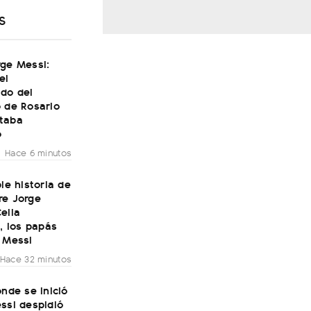
S
rge Messi:
el
do del
 de Rosario
taba
o
Hace 6 minutos
ble historia de
re Jorge
elia
i, los papás
 Messi
Hace 32 minutos
onde se inició
ssi despidió