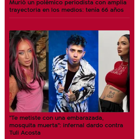
Murió un polémico periodista con amplia
trayectoria en los medios: tenía 66 años
"Te metiste con una embarazada,
mosquita muerta": infernal dardo contra
Tuli Acosta