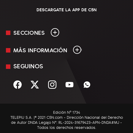
DESCARGATE LA APP DE C5N
SECCIONES
MÁS INFORMACIÓN
En Vivo
Minuto Uno
SEGUINOS
Mediakit
Política
Términos y condiciones
Sociedad
Rss
Economía
Enfoque
Edición Nº 1734
C5N Autos
TELEPIU S.A. |© 2021 C5N.com - Dirección Nacional del Derecho
de Autor DNDA Legajo N°: RL-2024-31679423-APN-DNDA#MJ -
RatingCero
Todos los derechos reservados.