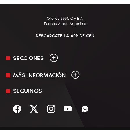
Olleros 3551, C.A.B.A.
Buenos Aires, Argentina
DESCARGATE LA APP DE C5N
SECCIONES
MÁS INFORMACIÓN
En Vivo
Minuto Uno
SEGUINOS
Mediakit
Política
Términos y condiciones
Sociedad
Rss
Economía
Enfoque