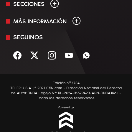
SECCIONES
MÁS INFORMACIÓN
En Vivo
Minuto Uno
SEGUINOS
Mediakit
Política
Términos y condiciones
Sociedad
Rss
Economía
Enfoque
Edición Nº 1734
C5N Autos
TELEPIU S.A. |© 2021 C5N.com - Dirección Nacional del Derecho
de Autor DNDA Legajo N°: RL-2024-31679423-APN-DNDA#MJ -
RatingCero
Todos los derechos reservados.
Deportes
Lifestyle
Astrología