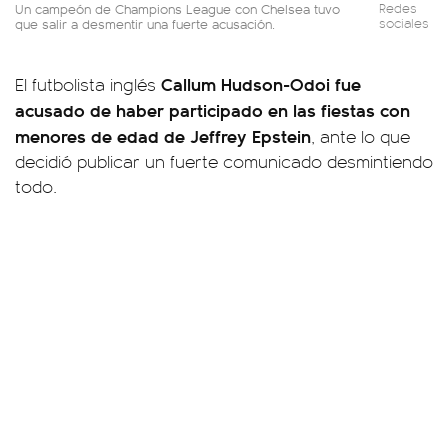
Un campeón de Champions League con Chelsea tuvo
Redes
que salir a desmentir una fuerte acusación.
sociales
Callum Hudson-Odoi fue
El futbolista inglés
acusado de haber participado en las fiestas con
menores de edad de Jeffrey Epstein
, ante lo que
decidió publicar un fuerte comunicado desmintiendo
todo.