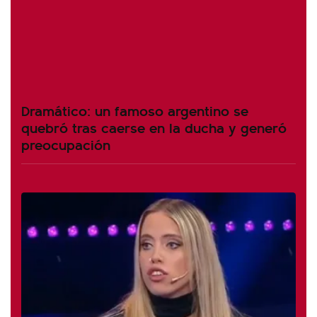
Dramático: un famoso argentino se
quebró tras caerse en la ducha y generó
preocupación