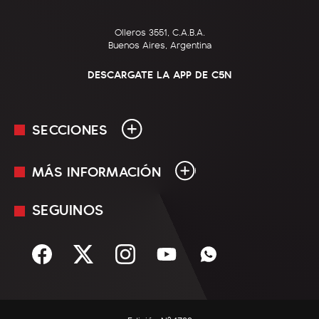
Olleros 3551, C.A.B.A.
Buenos Aires, Argentina
DESCARGATE LA APP DE C5N
SECCIONES
MÁS INFORMACIÓN
En Vivo
Minuto Uno
SEGUINOS
Mediakit
Política
Términos y condiciones
Sociedad
Rss
Economía
Enfoque