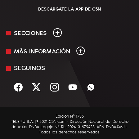
DESCARGATE LA APP DE C5N
SECCIONES
MÁS INFORMACIÓN
En Vivo
Minuto Uno
SEGUINOS
Mediakit
Política
Términos y condiciones
Sociedad
Rss
Economía
Enfoque
Edición Nº 1736
C5N Autos
TELEPIU S.A. |© 2021 C5N.com - Dirección Nacional del Derecho
de Autor DNDA Legajo N°: RL-2024-31679423-APN-DNDA#MJ -
RatingCero
Todos los derechos reservados.