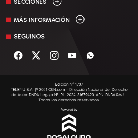
SECCIONES
MÁS INFORMACIÓN
En Vivo
Minuto Uno
SEGUINOS
Mediakit
Política
Términos y condiciones
Sociedad
Rss
Economía
Enfoque
Edición Nº 1737
C5N Autos
TELEPIU S.A. |© 2021 C5N.com - Dirección Nacional del Derecho
de Autor DNDA Legajo N°: RL-2024-31679423-APN-DNDA#MJ -
RatingCero
Todos los derechos reservados.
Deportes
Lifestyle
Astrología