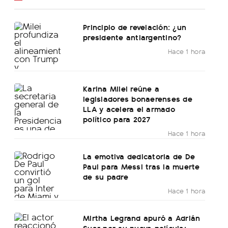
Principio de revelación: ¿un
presidente antiargentino?
Hace 1 hora
Karina Milei reúne a
legisladores bonaerenses de
LLA y acelera el armado
político para 2027
Hace 1 hora
La emotiva dedicatoria de De
Paul para Messi tras la muerte
de su padre
Hace 1 hora
Mirtha Legrand apuró a Adrián
Suar por su nueva película: