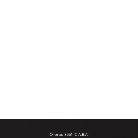
Olleros 3551, C.A.B.A.