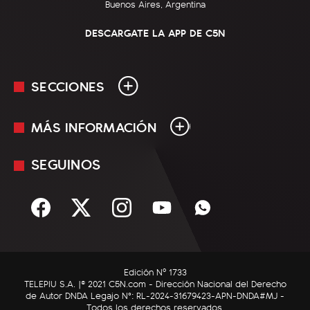
Buenos Aires, Argentina
DESCARGATE LA APP DE C5N
SECCIONES
MÁS INFORMACIÓN
En Vivo
Minuto Uno
SEGUINOS
Mediakit
Política
Términos y condiciones
Sociedad
Rss
Economía
Enfoque
Edición Nº 1733
C5N Autos
TELEPIU S.A. |© 2021 C5N.com - Dirección Nacional del Derecho
de Autor DNDA Legajo N°: RL-2024-31679423-APN-DNDA#MJ -
RatingCero
Todos los derechos reservados.