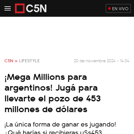
EN VIVO
C5N >
LIFESTYLE
20 de noviembre 2024 - 14:04
¡Mega Millions para
argentinos! Jugá para
llevarte el pozo de 453
millones de dólares
¡La única forma de ganar es jugando!
¿Qué harías si recibieras u$s453