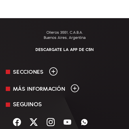
Olleros 3551, C.A.B.A.
Buenos Aires, Argentina
DESCARGATE LA APP DE C5N
SECCIONES
MÁS INFORMACIÓN
En Vivo
Minuto Uno
SEGUINOS
Mediakit
Política
Términos y condiciones
Sociedad
Rss