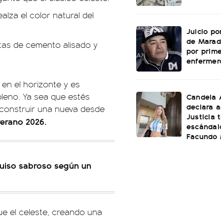
alza el color natural del
Juicio po
de Marad
as de cemento alisado y
por prime
enfermer
en el horizonte y es
pleno. Ya sea que estés
Candela 
declara a
 construir una nueva desde
Justicia t
verano 2026.
escándal
Facundo
guiso sabroso según un
ue el celeste, creando una