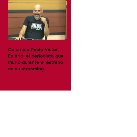
Quién era Pablo Víctor
Balario, el periodista que
murió durante el estreno
de su streaming