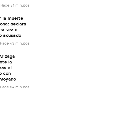
Hace 31 minutos
r la muerte
ona: declara
ra vez el
o acusado
Hace 43 minutos
Arizaga
nte la
ras el
o con
 Moyano
Hace 54 minutos