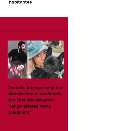
habitantes
Candela Arizaga rompió el
silencio tras el escándalo
con Facundo Moyano:
"Tengo errores como
cualquiera"