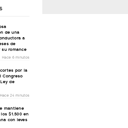
S
osa
ón de una
onductora a
eses de
r su romance
Hace 6 minutos
cortes por la
l Congreso
 Ley de
Hace 24 minutos
se mantiene
 los $1.500 en
na con leves