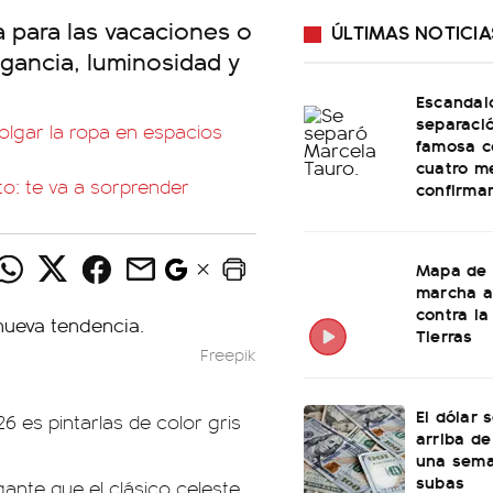
a para las vacaciones o
ÚLTIMAS NOTICIA
egancia, luminosidad y
Escandal
separaci
colgar la ropa en espacios
famosa c
cuatro m
o: te va a sorprender
confirma
Mapa de 
marcha a
contra la
Tierras
Freepik
El dólar 
6 es pintarlas de color gris
arriba de
una sema
subas
gante que el clásico celeste.