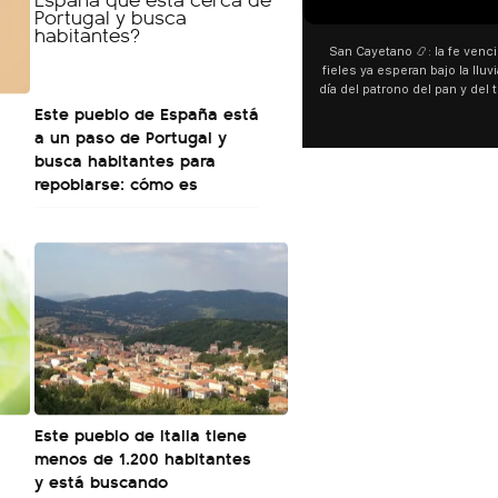
San Cayetano 📿: la fe venció a
fieles ya esperan bajo la lluvia 
día del patrono del pan y del tra
Este pueblo de España está
personas acampan en Liniers pa
y pedir. 🎙️ @bernardoma
a un paso de Portugal y
busca habitantes para
repoblarse: cómo es
Este pueblo de Italia tiene
menos de 1.200 habitantes
y está buscando