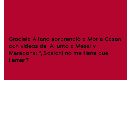
Graciela Alfano sorprendió a Moria Casán
con videos de IA junto a Messi y
Maradona: "¿Scaloni no me tiene que
llamar?"