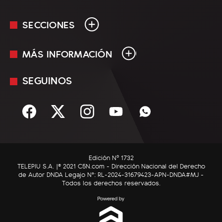
SECCIONES
MÁS INFORMACIÓN
En Vivo
Minuto Uno
SEGUINOS
Mediakit
Política
Términos y condiciones
Sociedad
Rss
Economía
Enfoque
Edición Nº 1732
C5N Autos
TELEPIU S.A. |© 2021 C5N.com - Dirección Nacional del Derecho
de Autor DNDA Legajo N°: RL-2024-31679423-APN-DNDA#MJ -
RatingCero
Todos los derechos reservados.
Deportes
Lifestyle