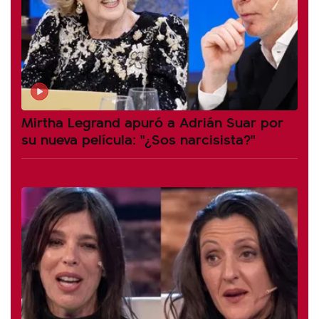
Mirtha Legrand apuró a Adrián Suar por
su nueva película: "¿Sos narcisista?"