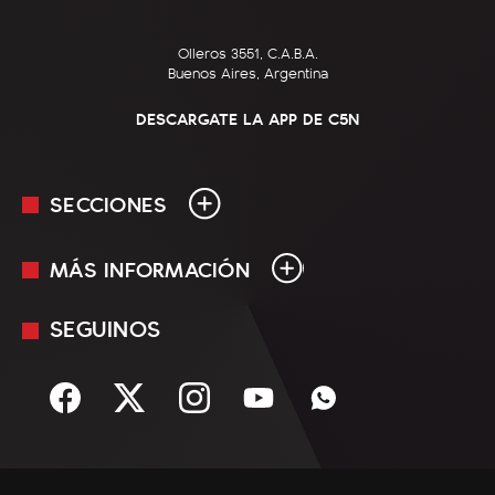
Olleros 3551, C.A.B.A.
Buenos Aires, Argentina
DESCARGATE LA APP DE C5N
SECCIONES
MÁS INFORMACIÓN
En Vivo
Minuto Uno
SEGUINOS
Mediakit
Política
Términos y condiciones
Sociedad
Rss
Economía
Enfoque