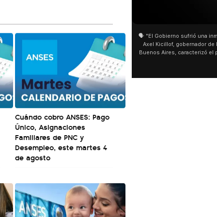
01:05
01:29
🗣️ "El Gobierno sufrió una inmensa derrota" 🎙️
San Cayetano: Jorge García Cu
Axel Kicillof, gobernador de la Provincia de
miles de peregrinos en Liniers
Buenos Aires, caracterizó el proyecto de Ley
de Buenos Aires destacó la fo
de Inviolabilidad de la Propiedad Privada
multitud de peregrinos que ac
como "una lista sábana con temas nefastos"
agua y soportó las bajas tempe
y destacó "la movilización popular". 📌 La
últimos días: "Son dificultade
declaración fue desde el santuario de San
ser superadas por la fe". @be
Cayetano, donde también advirtió que "la
sociedad no solo sufre porque no llega sino
que también está endeudada".
Cuándo cobro ANSES: Pago
Único, Asignaciones
Familiares de PNC y
Desempleo, este martes 4
de agosto