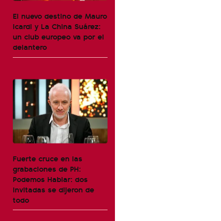
El nuevo destino de Mauro
Icardi y La China Suárez:
un club europeo va por el
delantero
Fuerte cruce en las
grabaciones de PH:
Podemos Hablar: dos
invitadas se dijeron de
todo