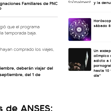
y la den
gnaciones Familiares de PNC
o
Horóscop
sábado 8
ligió que el programa
 la temporada baja.
e hayan comprado los viajes,
Un exdep
olímpico 
adicto a 
pornograf
tiembre, deberán viajar del
hasta 10 
e septiembre, del 1 de
día"
os de ANSES: