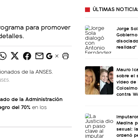
ÚLTIMAS NOTICIA
programa para promover
Jorge Sol
detalles.
Gobierno
disociado
realidad"
Mauro Ica
sobre el
NSES.
video de
Colosimo
contra W
nado de la Administración
egro del 70%
en los
Imputaro
Medina p
sexual: l
ordenó pe