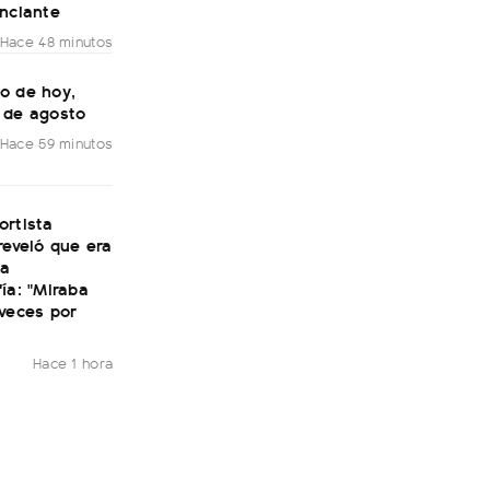
unciante
Hace 48 minutos
o de hoy,
 de agosto
Hace 59 minutos
ortista
reveló que era
la
ía: "Miraba
veces por
Hace 1 hora