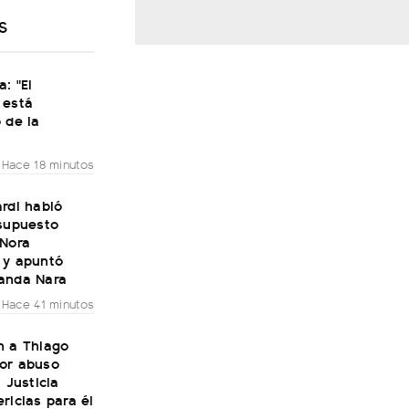
S
a: "El
 está
 de la
Hace 18 minutos
rdi habló
 supuesto
 Nora
 y apuntó
anda Nara
Hace 41 minutos
n a Thiago
or abuso
a Justicia
ricias para él