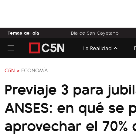
Temas del día
Día de San Cayetano
La Realidad
C5N >
ECONOMÍA
Previaje 3 para jub
ANSES: en qué se 
aprovechar el 70% 