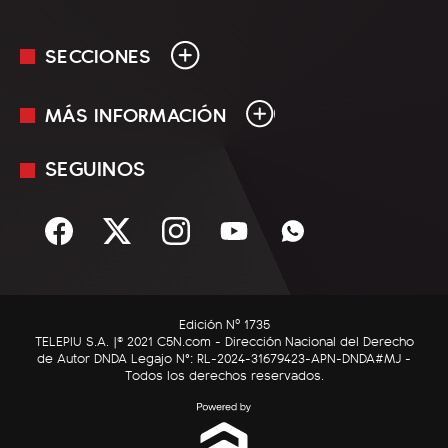
SECCIONES
MÁS INFORMACIÓN
En Vivo
Minuto Uno
SEGUINOS
Mediakit
Política
Términos y condiciones
Sociedad
Rss
Economía
Enfoque
Edición Nº 1735
C5N Autos
TELEPIU S.A. |© 2021 C5N.com - Dirección Nacional del Derecho
de Autor DNDA Legajo N°: RL-2024-31679423-APN-DNDA#MJ -
RatingCero
Todos los derechos reservados.
Deportes
Lifestyle