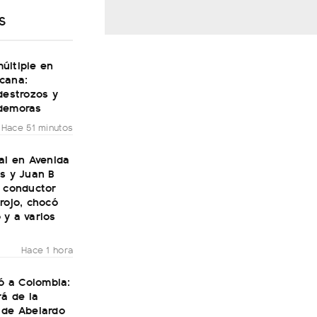
S
últiple en
cana:
destrozos y
demoras
Hace 51 minutos
al en Avenida
s y Juan B
n conductor
rojo, chocó
 y a varios
Hace 1 hora
gó a Colombia:
rá de la
 de Abelardo