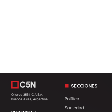
SECCIONES
Olleros 3551, C.A.B.A.
Política
Buenos Aires, Argentina
Sociedad
DESCARGATE