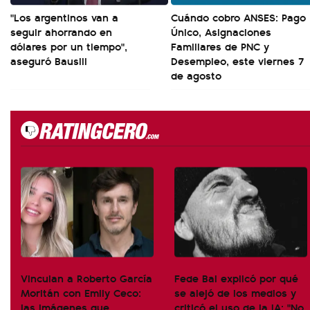
"Los argentinos van a
Cuándo cobro ANSES: Pago
seguir ahorrando en
Único, Asignaciones
dólares por un tiempo",
Familiares de PNC y
aseguró Bausili
Desempleo, este viernes 7
de agosto
Vinculan a Roberto García
Fede Bal explicó por qué
Moritán con Emily Ceco:
se alejó de los medios y
las imágenes que
criticó el uso de la IA: "No