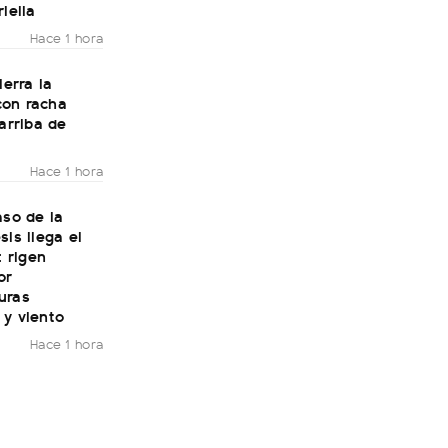
riella
Hace 1 hora
ierra la
on racha
 arriba de
Hace 1 hora
aso de la
sis llega el
: rigen
or
uras
 y viento
Hace 1 hora