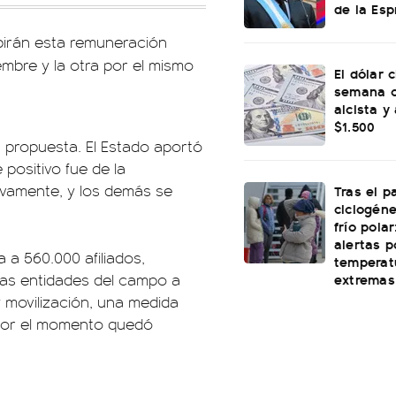
de la Esp
ibirán esta remuneración
embre y la otra por el mismo
El dólar c
semana c
alcista y
$1.500
 propuesta. El Estado aportó
 positivo fue de la
vamente, y los demás se
Tras el p
ciclogéne
frío polar
alertas p
a a 560.000 afiliados,
temperat
extremas
las entidades del campo a
 movilización, una medida
e por el momento quedó