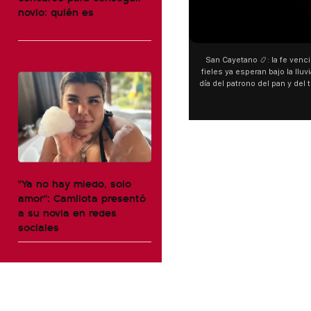
novio: quién es
San Cayetano 📿: la fe venci
fieles ya esperan bajo la lluvi
día del patrono del pan y del 
personas acampan en Liniers
y pedir. 🎙️ @bernard
"Ya no hay miedo, solo
amor": Camilota presentó
a su novia en redes
sociales