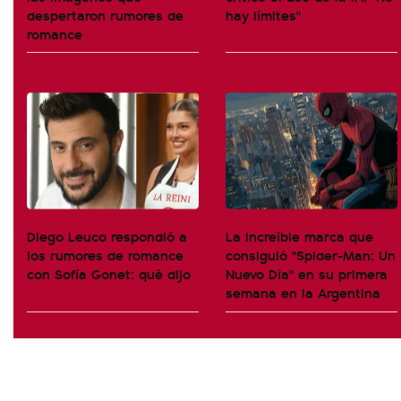
despertaron rumores de
hay límites"
romance
Diego Leuco respondió a
La increíble marca que
los rumores de romance
consiguió "Spider-Man: Un
con Sofía Gonet: qué dijo
Nuevo Día" en su primera
semana en la Argentina