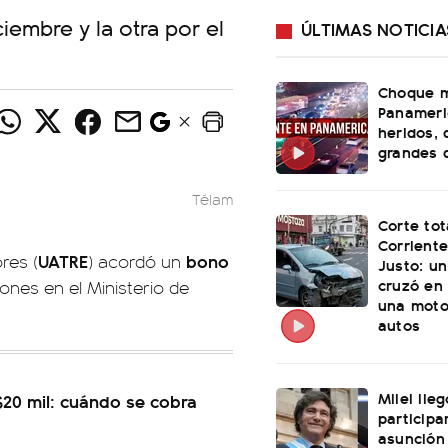
iembre y la otra por el
ÚLTIMAS NOTICIA
Choque m
Panameri
heridos, 
grandes 
Télam
Corte tot
Corriente
UATRE
bono
res (
) acordó un
Justo: u
cruzó en 
ones en el Ministerio de
una moto
autos
Milei lle
20 mil: cuándo se cobra
participa
asunción