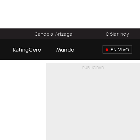
o
Candela Arizaga
Dólar hoy
RatingCero
Mundo
EN VIVO