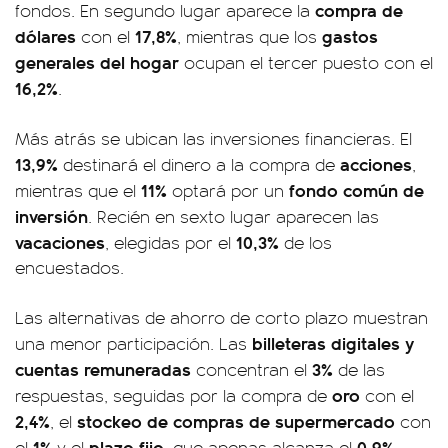
compra de
fondos. En segundo lugar aparece la
dólares
17,8%
gastos
con el
, mientras que los
generales del hogar
ocupan el tercer puesto con el
16,2%
.
Más atrás se ubican las inversiones financieras. El
13,9%
acciones
destinará el dinero a la compra de
,
11%
fondo común de
mientras que el
optará por un
inversión
. Recién en sexto lugar aparecen las
vacaciones
10,3%
, elegidas por el
de los
encuestados.
Las alternativas de ahorro de corto plazo muestran
billeteras digitales y
una menor participación. Las
cuentas remuneradas
3%
concentran el
de las
oro
respuestas, seguidas por la compra de
con el
2,4%
stockeo de compras de supermercado
, el
con
1%
plazo fijo
0,9%
el
y el
, que apenas alcanza el
.