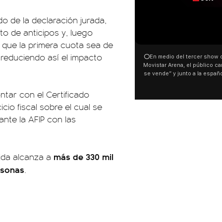
o de la declaración jurada,
o de anticipos y, luego
00:00
 que la primera cuota sea de
 reduciendo así el impacto
⭕En medio del tercer show de Rosali
Movistar Arena, el público cantó “la p
se vende” y junto a la española. El 
ocurrió a dos días de la votación de l
Tierras.
ntar con el Certificado
icio fiscal sobre el cual se
ante la AFIP con las
más de 330 mil
ida alcanza a
rsonas
.