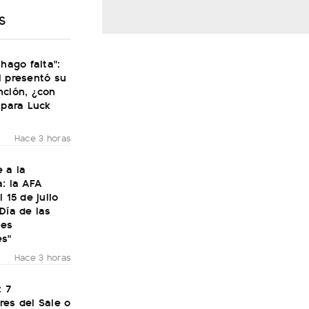
S
 hago falta":
i presentó su
nción, ¿con
 para Luck
Hace 3 horas
 a la
: la AFA
 15 de julio
Día de las
nes
es"
Hace 3 horas
: 7
res del Sale o