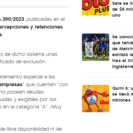
Sale se l
de $5 mi
uno
5.390/2023
, publicadas en el
ercepciones y retenciones
s
.
Se conoci
que tend
de Malvi
das de dicho sistema unas
exhibió l
tras el t
ficado de exclusión.
Inglaterr
atamiento especial a las
roempresas
” que cuenten “con
Quini 6: 
l, no posean deudas
se llevó
uidas y exigibles por los
millones
 en la categoría “A” –Muy
libre disponibilidad ni de