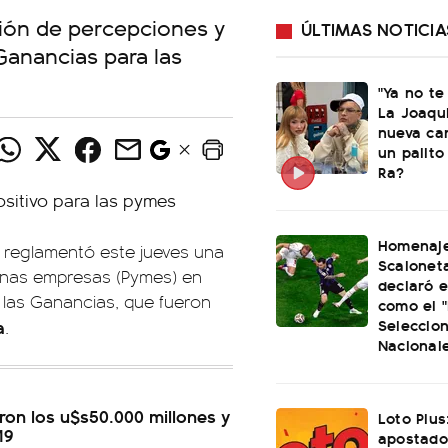
sión de percepciones y
ÚLTIMAS NOTICIA
 Ganancias para las
"Ya no te
La Joaqu
nueva ca
un palito
Ra?
Homenaje
)
reglamentó este jueves una
Scaloneta
ianas empresas (Pymes) en
declaró el
a las Ganancias, que fueron
como el "
Seleccio
a
.
Nacional
ron los u$s50.000 millones y
Loto Plus
19
apostado