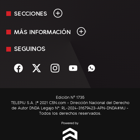
SECCIONES
MÁS INFORMACIÓN
En Vivo
Minuto Uno
SEGUINOS
Mediakit
Política
Términos y condiciones
Sociedad
Rss
Economía
Enfoque
Edición Nº 1735
C5N Autos
TELEPIU S.A. |© 2021 C5N.com - Dirección Nacional del Derecho
de Autor DNDA Legajo N°: RL-2024-31679423-APN-DNDA#MJ -
RatingCero
Todos los derechos reservados.
Deportes
Lifestyle