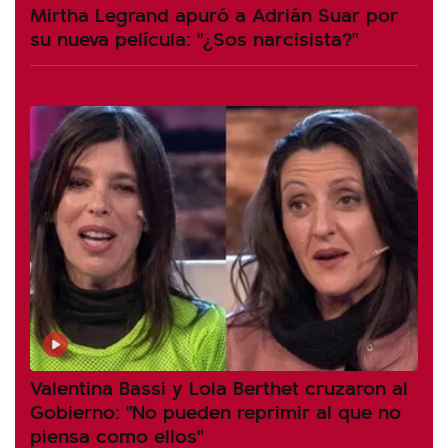
Mirtha Legrand apuró a Adrián Suar por
su nueva película: "¿Sos narcisista?"
Valentina Bassi y Lola Berthet cruzaron al
Gobierno: "No pueden reprimir al que no
piensa como ellos"