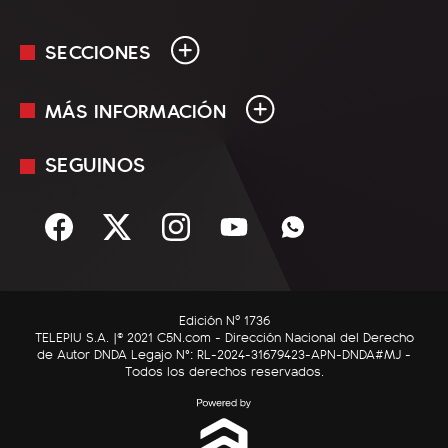
SECCIONES
MÁS INFORMACIÓN
En Vivo
Minuto Uno
SEGUINOS
Mediakit
Política
Términos y condiciones
Sociedad
Rss
Economía
Enfoque
Edición Nº 1736
C5N Autos
TELEPIU S.A. |© 2021 C5N.com - Dirección Nacional del Derecho
de Autor DNDA Legajo N°: RL-2024-31679423-APN-DNDA#MJ -
RatingCero
Todos los derechos reservados.
Deportes
Lifestyle