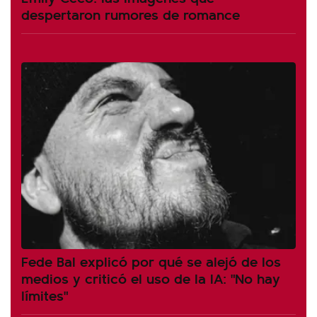
despertaron rumores de romance
Fede Bal explicó por qué se alejó de los
medios y criticó el uso de la IA: "No hay
límites"