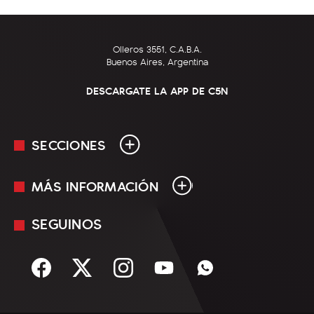
Olleros 3551, C.A.B.A.
Buenos Aires, Argentina
DESCARGATE LA APP DE C5N
SECCIONES
MÁS INFORMACIÓN
En Vivo
Minuto Uno
SEGUINOS
Mediakit
Política
Términos y condiciones
Sociedad
Rss
Economía