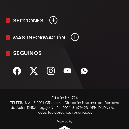
SECCIONES
MÁS INFORMACIÓN
En Vivo
Minuto Uno
SEGUINOS
Mediakit
Política
Términos y condiciones
Sociedad
Rss
Economía
Enfoque
Edición Nº 1736
C5N Autos
TELEPIU S.A. |© 2021 C5N.com - Dirección Nacional del Derecho
de Autor DNDA Legajo N°: RL-2024-31679423-APN-DNDA#MJ -
RatingCero
Todos los derechos reservados.
Deportes