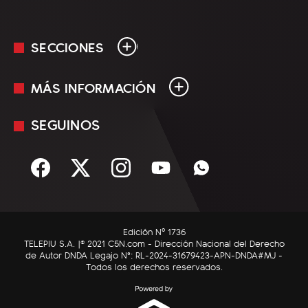
SECCIONES
MÁS INFORMACIÓN
En Vivo
Minuto Uno
SEGUINOS
Mediakit
Política
Términos y condiciones
Sociedad
Rss
Economía
Enfoque
Edición Nº 1736
C5N Autos
TELEPIU S.A. |© 2021 C5N.com - Dirección Nacional del Derecho
de Autor DNDA Legajo N°: RL-2024-31679423-APN-DNDA#MJ -
RatingCero
Todos los derechos reservados.
Deportes